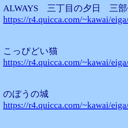
ALWAYS 三丁目の夕日 三
https://r4.quicca.com/~kawai/eig
こっぴどい猫
https://r4.quicca.com/~kawai/eig
のぼうの城
https://r4.quicca.com/~kawai/eig