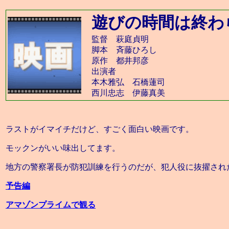
遊びの時間は終わ
監督 萩庭貞明
脚本 斉藤ひろし
原作 都井邦彦
出演者
本木雅弘 石橋蓮司
西川忠志 伊藤真美
ラストがイマイチだけど、すごく面白い映画です。
モックンがいい味出してます。
地方の警察署長が防犯訓練を行うのだが、犯人役に抜擢され
予告編
アマゾンプライムで観る