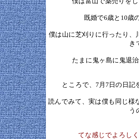
僕は富山で薬売りをし
既婚で6歳と10歳
僕は山に芝刈りに行ったり、
き
たまに鬼ヶ島に鬼退治
ところで、7月7日の日記
読んでみて、実は僕も同じ様
う
てな感じでよろしく