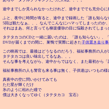
途中までしか見られなかったけれど、途中まででも充分心に
ふと、夜中に時間が有ると、途中まで録画した「誰も知らな
5回は観たなぁ、、、なんでこんなにハマってしまったのか
それはまあ、何と言っても柳楽優弥の目に悩殺されてしまっ
タテタカコのCDと一緒に届いたのは、「誰も知らない」、「
DVDが届くまでの間に、巣鴨で実際に起きた
子供置き去り事
この映画では、最後はどうなるのだろう、福祉事務所の人が
タテタカコは良い味出してるなあ、、。
そんな事を考えながら、途中からではなく、また最初から「
福祉事務所の人も警官も来る事は無く、子供達はいつもの様
真夜中の空に問いかけてみても
ただ星が輝くだけ
氷のように枯れた瞳で
僕は大きくなってゆく（タテタカコ 宝石）