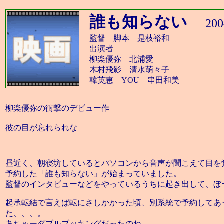
誰も知らない
20
監督 脚本 是枝裕和
出演者
柳楽優弥 北浦愛
木村飛影 清水萌々子
韓英恵 YOU 串田和美
柳楽優弥の衝撃のデビュー作
彼の目が忘れられな
昼近く、朝寝坊しているとパソコンから音声が聞こえて目を
予約した「誰も知らない」が始まっていました。
監督のインタビューなどをやっているうちに起き出して、ぼ
起承転結で言えば転にさしかかった頃、別系統で予約してあ
た、、、。
あちゃーダブルブッキングだったのね、、、。