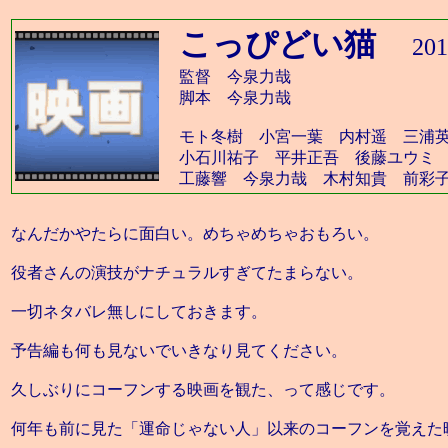
こっぴどい猫
20
監督 今泉力哉
脚本 今泉力哉
モト冬樹 小宮一葉 内村遥 三浦
小石川祐子 平井正吾 後藤ユウミ
工藤響 今泉力哉 木村知貴 前彩
なんだかやたらに面白い。めちゃめちゃおもろい。
役者さんの演技がナチュラルすぎてたまらない。
一切ネタバレ無しにしておきます。
予告編も何も見ないでいきなり見てください。
久しぶりにコーフンする映画を観た、って感じです。
何年も前に見た「運命じゃない人」以来のコーフンを覚えた