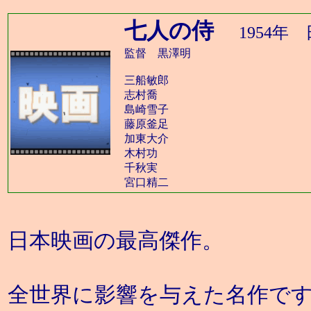
七人の侍
1954
監督 黒澤明
三船敏郎
志村喬
島崎雪子
藤原釜足
加東大介
木村功
千秋実
宮口精二
日本映画の最高傑作。
全世界に影響を与えた名作で