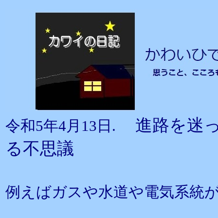
進路を迷
令和5年4月13日.
る不思議
例えばガスや水道や電気系統