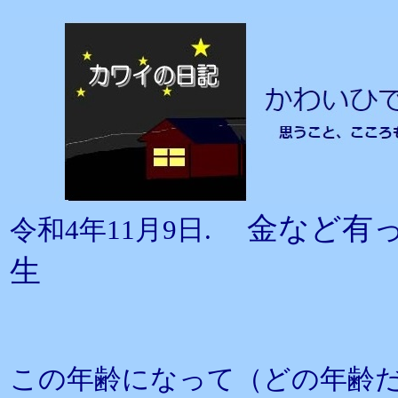
金など有
令和4年11月9日.
生
この年齢になって（どの年齢