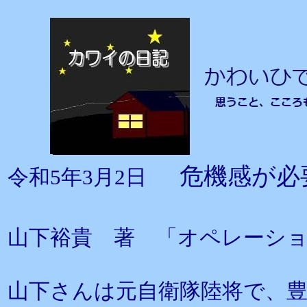
危機感が必
令和5年3月2日
山下裕貴 著 「オペレーシ
山下さんは元自衛隊陸将で、