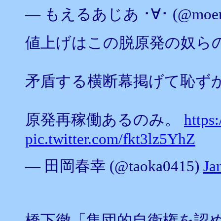
— もえるあじあ ･∀･ (@moeru
値上げはこの脱原発の奴ら
矛盾する横断幕掲げて恥ず
原発再稼働あるのみ。
https
pic.twitter.com/fkt3lz5YhZ
— 田岡春幸 (@taoka0415)
Ja
橋下徹「集団的自衛権を認