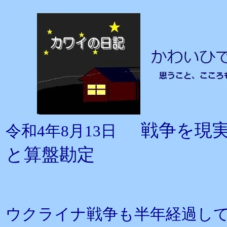
戦争を現
令和4年8月13日
と算盤勘定
ウクライナ戦争も半年経過し