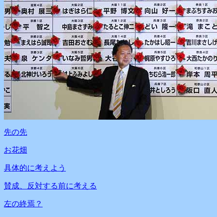
先の先
お花畑
具体的に考えよう
賛成、反対する前に考える
左の終焉？