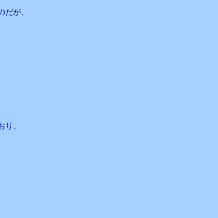
のだが、
、
、
おり、