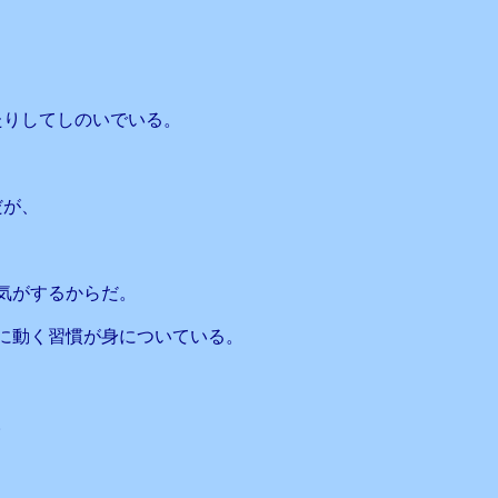
たりしてしのいでいる。
だが、
気がするからだ。
に動く習慣が身についている。
。
、