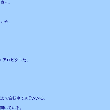
て食べ、
てから、
エアロビクスだ。
まで自転車で20分かかる。
て聞いている。