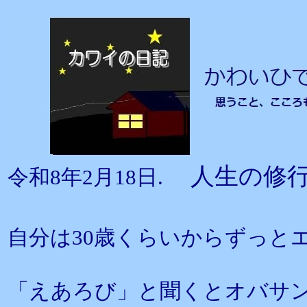
人生の修
令和8年2月18日.
自分は30歳くらいからずっと
「えあろび」と聞くとオバサ