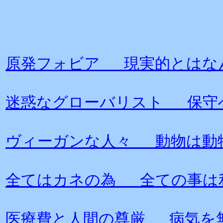
原発フォビア 現実的とはな
迷惑なグローバリスト 保守
ヴィーガンな人々 動物は動
全てはカネの為 全ての事は
医療費と人間の尊厳 病気を