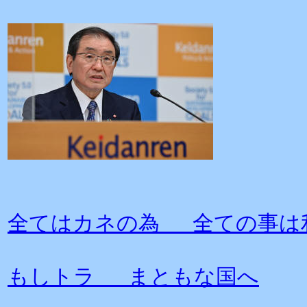
全てはカネの為 全ての事は
もしトラ まともな国へ