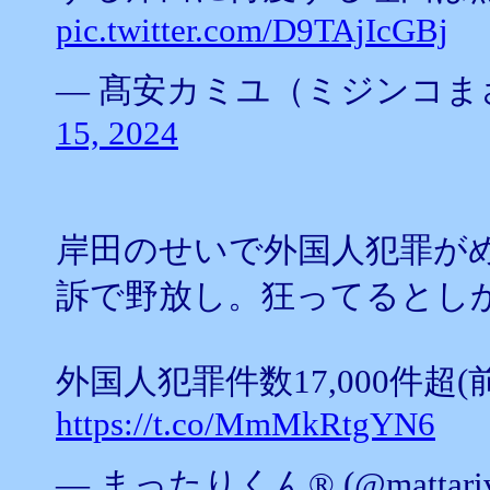
pic.twitter.com/D9TAjIcGBj
— 髙安カミユ（ミジンコまさ） (
15, 2024
岸田のせいで外国人犯罪が
訴で野放し。狂ってるとし
外国人犯罪件数17,000件超(前年よ
https://t.co/MmMkRtgYN6
— まったりくん®︎ (@mattariv