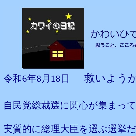
救いよう
令和6年8月18日
自民党総裁選に関心が集まっ
実質的に総理大臣を選ぶ選挙