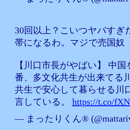
30回以上？こいつヤバすぎ
帯になるわ。マジで売国奴
【川口市長がやばい】 中国
番、多文化共生が出来てる
共生で安心して暮らせる川
言している。
https://t.co/
— まったりくん®︎ (@mattariv