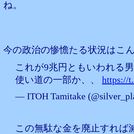
ね。
今の政治の惨憺たる状況はこ
これが9兆円ともいわれる
使い道の一部か、、
https:/
— ITOH Tamitake (@silver_p
この無駄な金を廃止すれば減