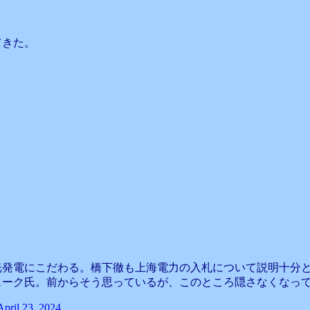
てきた。
。
光発電にこだわる。橋下徹も上海電力の入札について説明十分
ューク氏。前からそう思っているが、このところ隠さなくなっ
April 23, 2024