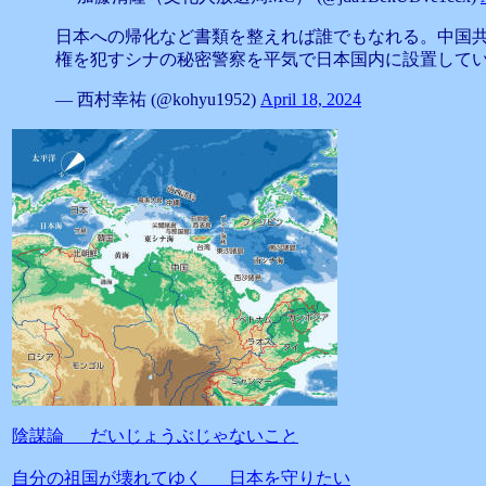
日本への帰化など書類を整えれば誰でもなれる。中国
権を犯すシナの秘密警察を平気で日本国内に設置して
— 西村幸祐 (@kohyu1952)
April 18, 2024
陰謀論 だいじょうぶじゃないこと
自分の祖国が壊れてゆく 日本を守りたい