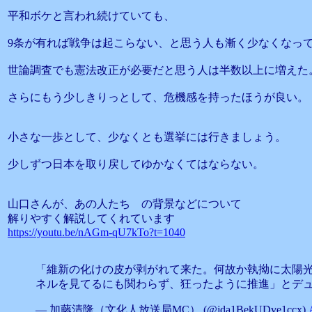
平和ボケと言われ続けていても、
9条が有れば戦争は起こらない、と思う人も漸く少なくなっ
世論調査でも憲法改正が必要だと思う人は半数以上に増えた
さらにもう少しきりっとして、危機感を持ったほうが良い。
小さな一歩として、少なくとも選挙には行きましょう。
少しずつ日本を取り戻してゆかなくてはならない。
山口さんが、あの人たち の背景などについて
解りやすく解説してくれています
https://youtu.be/nAGm-qU7kTo?t=1040
「維新の化けの皮が剥がれて来た。何故か執拗に太陽
ネルを見てるにも関わらず、狂ったように推進」とデ
— 加藤清隆（文化人放送局MC） (@jda1BekUDve1ccx)