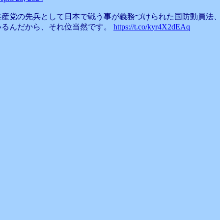
共産党の先兵として日本で戦う事が義務づけられた国防動員法
いるんだから、それ位当然です。
https://t.co/kyr4X2dEAq