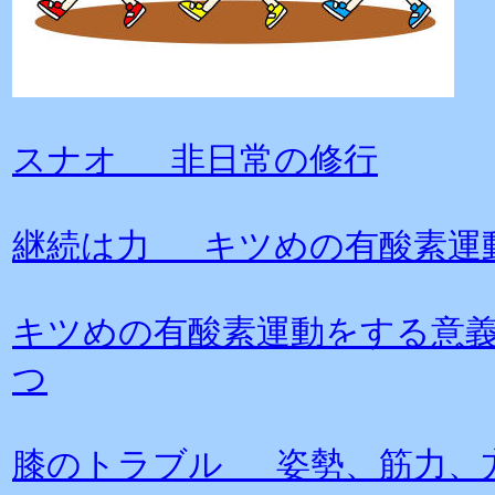
スナオ 非日常の修行
継続は力 キツめの有酸素運
キツめの有酸素運動をする意
つ
膝のトラブル 姿勢、筋力、