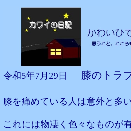
膝のトラ
令和5年7月29日
膝を痛めている人は意外と多
これには物凄く色々なものが