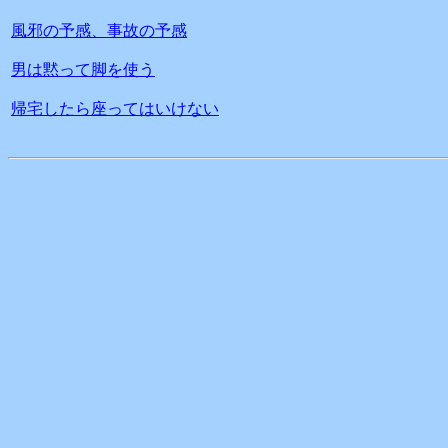
風邪の予感、事故の予感
男は黙って脚を使う
帰宅したら座ってはいけない