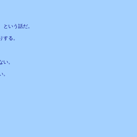
、という話だ。
りする。
ない。
い。