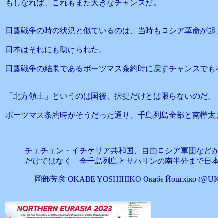
もしなれば、これもまた大きなチャンスだ。
日露戦争の時の状況と似ているのは、当時もロシア革命が起
日本はそれにも助けられた。
日露戦争の結果であるポーツマス条約時に戻すチャンスでも
「北方領土」というのは国後、択捉だけとは限らないのだ。
ポーツマス条約時がそうだった通り、千島列島全部と南樺太
チェチェン・イチケリア共和国、自由ロシア軍団など
だけではなく、全千島列島とサハリンの南半分まで日本
— 岡部芳彦 OKABE YOSHIHIKO Окабе Йошіхіко (@UK