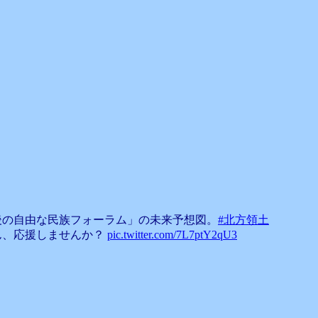
後の自由な民族フォーラム」の未来予想図。
#北方領土
ん、応援しませんか？
pic.twitter.com/7L7ptY2qU3