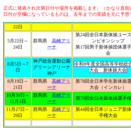
正式に発表され次第日付や場所を掲載します。（かなり直前
日付が空欄になっているものは、去年までの実績を元に予想
22日
第24回全日本新体操ユー
5月22日～
群馬県
高崎アリ
ンピオンシップ
24日
ーナ
第17回男子新体操団体選
会
神戸総合運動公園
8月5日～7
令和8年度全国高等学校総
グリーンアリーナ
日
大会 新体操大会
神戸
8月19日～
群馬県
高崎アリ
第78回全日本学生新体操
21日
ーナ
大会（インカレ）
10月30日～
群馬県
高崎アリ
第79回全日本新体操選手
11月1日
ーナ
11月27日～
群馬県
高崎アリ
第44回全日本ジュニア新
29日
ーナ
手権大会