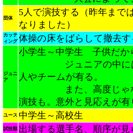
5人で演技する（昨年まで
団体
なりました）
カッテ
体操の床をばらして撤去す
ィング
小学生～中学生 子供だか
ジュニアの中には驚
ジュニ
人やチームが有る。
ア
また、高度じゃなく
演技も。意外と見応えが有
中学生～高校生
ユース
出場する選手名、順序が見
試技順