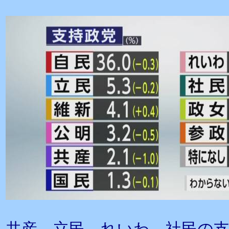
共産、立民、れいわ、社民の支