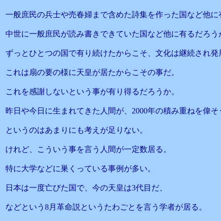
一般庶民の兵士や売春婦まで含めた詩集を作った国など他に
中世に一般庶民が読み書きできていた国など他に有るだろう
ずっとひとつの国で有り続けたからこそ、文化は継続され発
これは扇の要の様に天皇が居たからこその事だ。
これを感謝しないという事が有り得るだろうか。
昨日や今日に生まれてきた人間が、2000年の積み重ねを偉
というのはあまりにも考えが足りない。
けれど、こういう事を言う人間が一定数居る。
特に大学などに巣くっている事例が多い。
日本は一度亡びた国で、今の天皇は3代目だ、
などという8月革命説というたわごとを言う学者が居る。