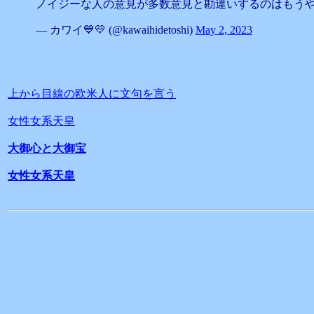
ノイジーな人の意見が多数意見と勘違いするのはもう
— カワイ💙💛 (@kawaihidetoshi)
May 2, 2023
上から目線の欧米人に文句を言う
女性女系天皇
大御心と大御宝
女性女系天皇