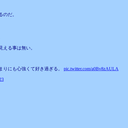
るのだ。
。
見える事は無い。
あまりにも心強くて好き過ぎる。
pic.twitter.com/a0Bv8zAULA
23