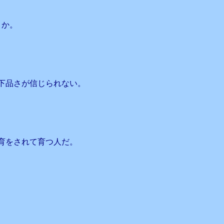
うか。
下品さが信じられない。
育をされて育つ人だ。
、