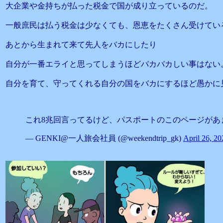
大企業や金持ちが払った税金で国が成り立っているのだ。
一般庶民は払う税金は少なくても、恩恵をたくさん受けてい
あとから生まれて来て先人をバカにしたり
自分が一番エライと思ってしまうほどバカバカしい事はない
自分を育て、守ってくれる自分の国をバカにするほど愚かに
これ8兆回言ってるけど、パスポートのこのページが
— GENKI@一人旅会社員 (@weekendtrip_gk)
April 26, 20