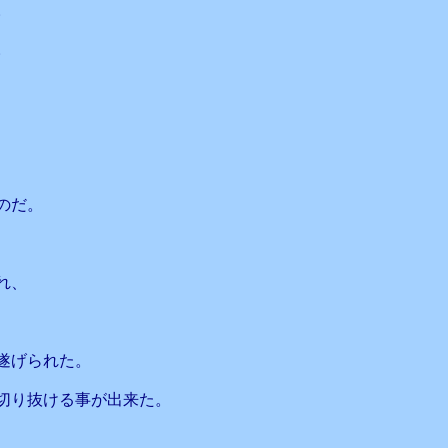
。
。
のだ。
れ、
遂げられた。
切り抜ける事が出来た。