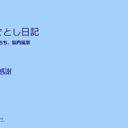
感謝
だ。