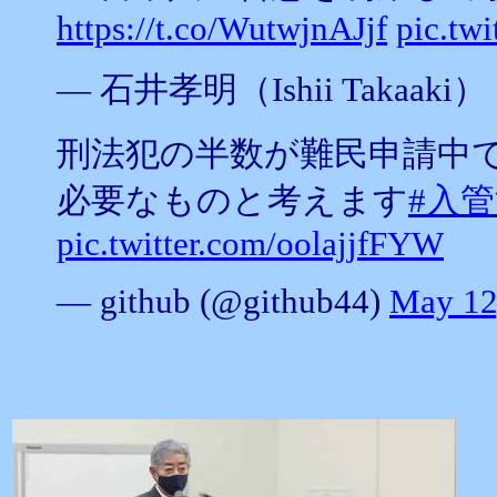
https://t.co/WutwjnAJjf
pic.tw
— 石井孝明（Ishii Takaaki） (@
刑法犯の半数が難民申請中
必要なものと考えます
#入
pic.twitter.com/oolajjfFYW
— github (@github44)
May 12