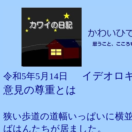
イデオロ
令和5年5月14日
意見の尊重とは
狭い歩道の道幅いっぱいに横
ばはんたちが居ました。