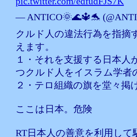
pic.twitter.com/edfudFJS7K
— ANTICO🌞🌊🔱🐬 (@ANT
クルド人の違法行為を指摘
えます。
１・それを支援する日本人
つクルド人をイスラム学者
２・テロ組織の旗を堂々掲
ここは日本。危険
RT日本人の善意を利用して