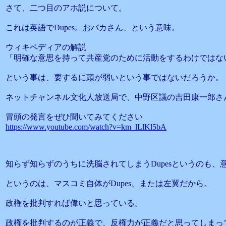
さて、二つ目のアホ説について。
これは英語でDupes。おバカさん、という意味。
ウィキペディアの解説
「明確な意思を持って共産党のために活動をするわけではな
という事は、要するに頭が弱いという事ではないだろうか。
ネットチャンネル文化人放送局で、中野区議の吉田康一郎さ
冒頭の発言をぜひ聞いてみてください
https://www.youtube.com/watch?v=km_lLlKl5bA
知らず知らずのうちに洗脳されてしまうDupesというのも、
というのは、マスコミ自体がDupes、または左翼だから。
政権を批判すれば偉いと思っている。
政権を批判するのが正義で、反権力が正義だと思ってしまっ