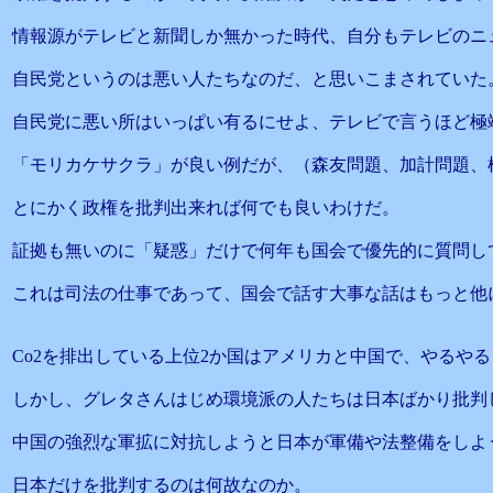
情報源がテレビと新聞しか無かった時代、自分もテレビのニ
自民党というのは悪い人たちなのだ、と思いこまされていた
自民党に悪い所はいっぱい有るにせよ、テレビで言うほど極
「モリカケサクラ」が良い例だが、（森友問題、加計問題、
とにかく政権を批判出来れば何でも良いわけだ。
証拠も無いのに「疑惑」だけで何年も国会で優先的に質問し
これは司法の仕事であって、国会で話す大事な話はもっと他
Co2を排出している上位2か国はアメリカと中国で、やるや
しかし、グレタさんはじめ環境派の人たちは日本ばかり批判
中国の強烈な軍拡に対抗しようと日本が軍備や法整備をしよ
日本だけを批判するのは何故なのか。