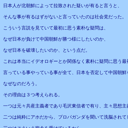
日本人が北朝鮮によって拉致された疑いが有ると言うと、
そんな事が有るはずがないと言っていたのは社会党だった。
こういう言説を見ていて最初に思う素朴な疑問は、
なぜ日本が負けて中国朝鮮が勝つ様にしたいのか、
なぜ日本を破壊したいのか、という点だ。
これは本当にイデオロギーとか関係なく素朴に疑問に思う最
言っている事やっている事が全て、日本を否定して中国朝鮮
なぜなのだろう。
その理由は３つ考えられる。
一つは元々共産主義者であり毛沢東信者で有り、主々思想主
二つは純粋にアホだから、プロパガンダを聞いて洗脳されて