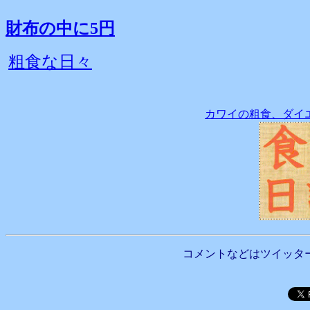
財布の中に5円
粗食な日々
カワイの粗食、ダイ
コメントなどはツイッタ