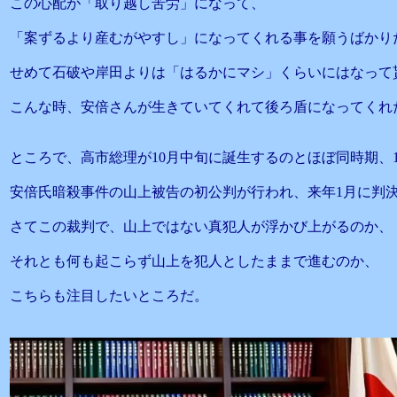
この心配が「取り越し苦労」になって、
「案ずるより産むがやすし」になってくれる事を願うばかり
せめて石破や岸田よりは「はるかにマシ」くらいにはなって
こんな時、安倍さんが生きていてくれて後ろ盾になってくれ
ところで、高市総理が10月中旬に誕生するのとほぼ同時期、1
安倍氏暗殺事件の山上被告の初公判が行われ、来年1月に判
さてこの裁判で、山上ではない真犯人が浮かび上がるのか、
それとも何も起こらず山上を犯人としたままで進むのか、
こちらも注目したいところだ。