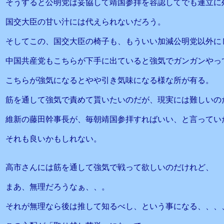
そうすると公明党は妥協して靖国参拝を容認してでも連立に
国交大臣の甘い汁には代えられないだろう。
そしてこの、国交大臣の椅子も、もういい加減公明党以外に
中国共産党もこちらが下手に出ていると強気でガンガンやっ
こちらが強気になるとやや引き気味になる様な所が有る。
筋を通して強気で責めて貰いたいのだが、現実には難しいの
維新の藤田幹事長が、毎朝靖国参拝すればいい、と言ってい
それも良いかもしれない。
高市さんには筋を通して強気で戦って欲しいのだけれど、
まあ、無理だろうなぁ、、。
それが無理なら後は推して知るべし、という事になる、、、