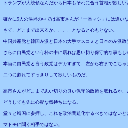
トランプが大統領なんだから日本もそれに合う首相が欲しい
確かに5人の候補の中では高市さんが「一番マシ」には違い
さて、どこまで出来るか、、、、となると心もとない。
中国共産党と韓国左派と日本の大手マスコミと日本の左派政
さらに自民党という枠の中に居れば思い切り保守的な事もし
本当に自民党と言う政党はデカすぎて、左から右までごちゃ
二つに割れてすっきりして欲しいものだ。
高市さんがどこまで思い切りの良い保守的政策を取れるか、
どうしても先に心配な気持ちになる。
堂々と靖国に参拝し、これを政治問題化するべきではないと
マトモに聞く相手ではない。