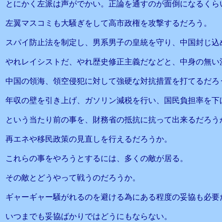
とにかく左派は声がでかい。正論を通すのが面倒になるくら
左翼マスコミも大騒ぎをして高市政権を攻撃するだろう。
スパイ防止法を制定し、男系男子の皇統を守り、中国封じ込
やれレイシストだ、やれ歴史修正主義だなどと、中身の無い
中国の領海、領空侵犯に対して強硬な対抗措置を打てるだろ
年収の壁を引き上げ、ガソリン減税を行い、国民負担率を下
という当たり前の事を、財務省の抵抗に抗って出来るだろう
再エネや移民政策の見直しを行えるだろうか。
これらの事をやろうとするには、多くの敵が居る。
その敵とどうやって戦うのだろうか。
ギャーギャー騒がれるのを避ける為にある程度の妥協も必要
いつまでも妥協ばかりではどうにもならない。