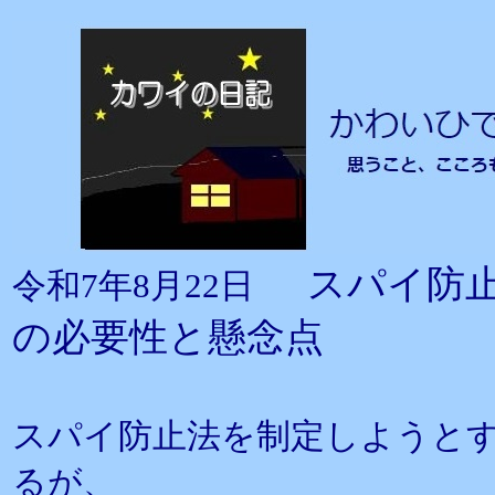
スパイ防
令和7年8月22日
の必要性と懸念点
スパイ防止法を制定しようと
るが、