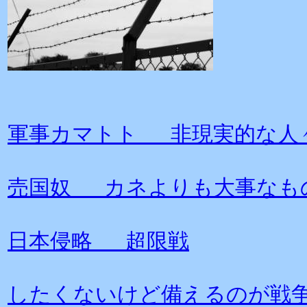
軍事カマトト 非現実的な人
売国奴 カネよりも大事なも
日本侵略 超限戦
したくないけど備えるのが戦