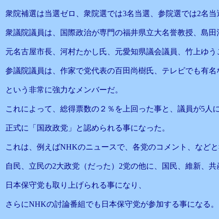
衆院補選は当選ゼロ、衆院選では3名当選、参院選では2名当
衆議院議員は、国際政治が専門の福井県立大名誉教授、島田
元名古屋市長、河村たかし氏、元愛知県議会議員、竹上ゆう
参議院議員は、作家で党代表の百田尚樹氏、テレビでも有名
という非常に強力なメンバーだ。
これによって、総得票数の２％を上回った事と、議員が5人
正式に「国政政党」と認められる事になった。
これは、例えばNHKのニュースで、各党のコメント、など
自民、立民の2大政党（だった）2党の他に、国民、維新、共
日本保守党も取り上げられる事になり、
さらにNHKの討論番組でも日本保守党が参加する事になる。