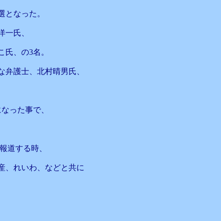
選となった。
洋一氏、
こ氏、の3名。
な弁護士、北村晴男氏、
になった事で、
と報道する時、
産、れいわ、などと共に