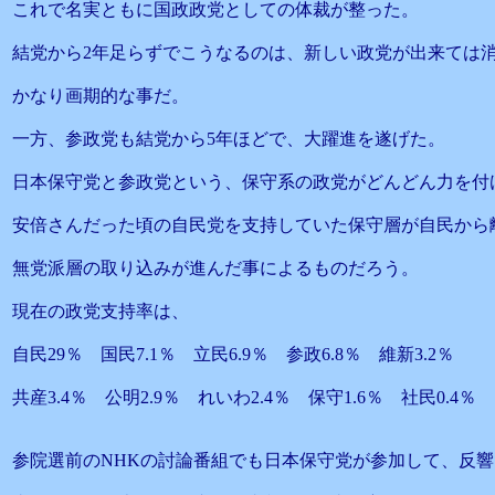
これで名実ともに国政政党としての体裁が整った。
結党から2年足らずでこうなるのは、新しい政党が出来ては
かなり画期的な事だ。
一方、参政党も結党から5年ほどで、大躍進を遂げた。
日本保守党と参政党という、保守系の政党がどんどん力を付
安倍さんだった頃の自民党を支持していた保守層が自民から
無党派層の取り込みが進んだ事によるものだろう。
現在の政党支持率は、
自民29％ 国民7.1％ 立民6.9％ 参政6.8％ 維新3.2％
共産3.4％ 公明2.9％ れいわ2.4％ 保守1.6％ 社民0.4
参院選前のNHKの討論番組でも日本保守党が参加して、反