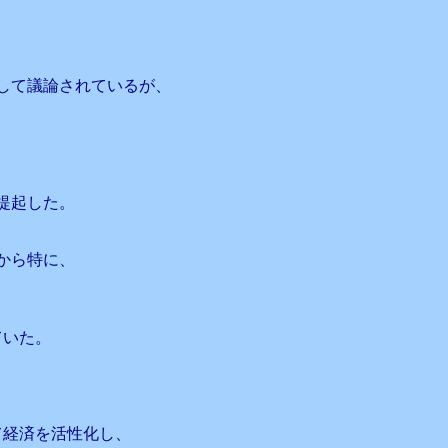
して議論されているが、
提起した。
から特に、
ていた。
て経済を活性化し、