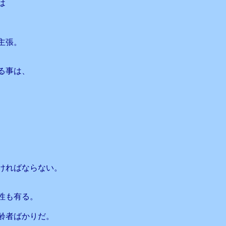
は
主張。
る事は、
ければならない。
性も有る。
齢者ばかりだ。