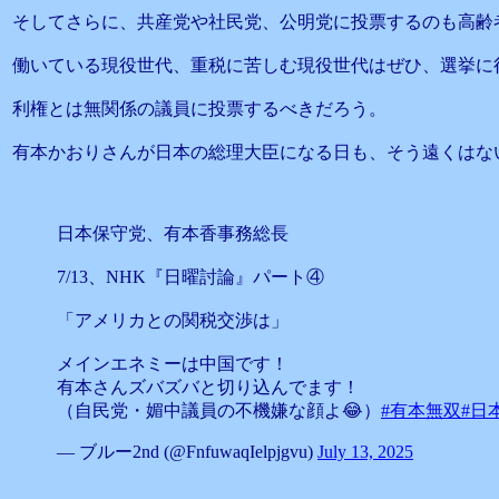
そしてさらに、共産党や社民党、公明党に投票するのも高齢
働いている現役世代、重税に苦しむ現役世代はぜひ、選挙に
利権とは無関係の議員に投票するべきだろう。
有本かおりさんが日本の総理大臣になる日も、そう遠くはな
日本保守党、有本香事務総長
7/13、NHK『日曜討論』パート④
「アメリカとの関税交渉は」
メインエネミーは中国です！
有本さんズバズバと切り込んでます！
（自民党・媚中議員の不機嫌な顔よ😂）
#有本無双
#日
— ブルー2nd (@FnfuwaqIelpjgvu)
July 13, 2025