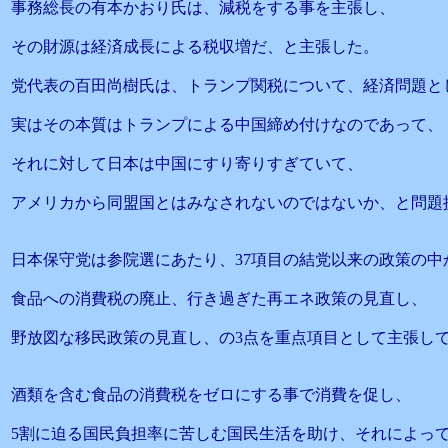
事務総長の有本かおり氏は、減税をする事を主張し、
その財源は経済成長による税収増だ、と主張した。
党代表の百田尚樹氏は、トランプ関税について、経済問題と
実はその本質はトランプによる中国締め付けなのであって、
それに対して日本は中国にすり寄りすぎていて、
アメリカから同盟国とはみなされないのではないか、と問題
日本保守党は参院選にあたり、37項目の結党以来の政策の中
食品への消費税の廃止、行き過ぎた再エネ政策の見直し、
野放図な移民政策の見直し、の3点を重点項目として主張し
酒類を含む食品の消費税をゼロにする事で消費を促し、
5割に迫る国民負担率に苦しむ国民生活を助け、それによっ