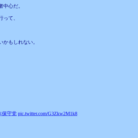
者中心だ。
行って、
いかもしれない。
本保守党
pic.twitter.com/G3Zkw2M1k8