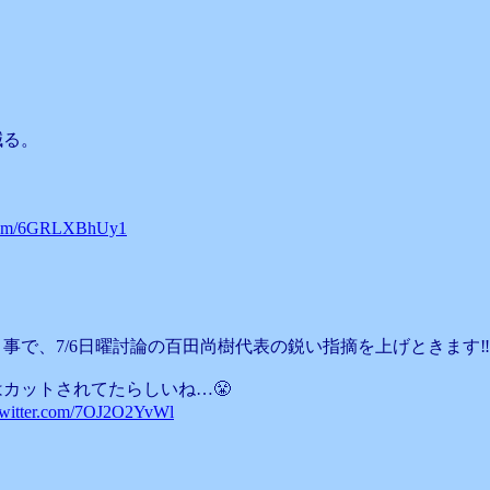
。
減る。
r.com/6GRLXBhUy1
で、7/6日曜討論の百田尚樹代表の鋭い指摘を上げときます‼️
カットされてたらしいね…😤
twitter.com/7OJ2O2YvWl