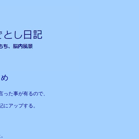
とめ
言った事が有るので、
記にアップする。
た。