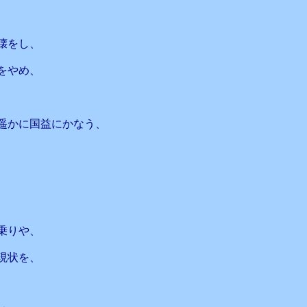
壊をし、
をやめ、
遥かに国益にかなう、
乗りや、
現状を、
、