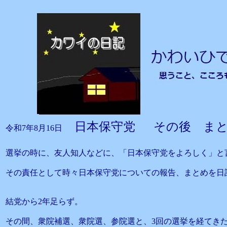
日本保守党 その後 ま
令和7年8月16日
選挙の時に、友人知人などに、「日本保守党をよろしく」と
その責任として時々日本保守党についての報告、まとめを日
結党から2年足らず。
その間、衆院補選、衆院選、参院選と、3回の選挙を経てき