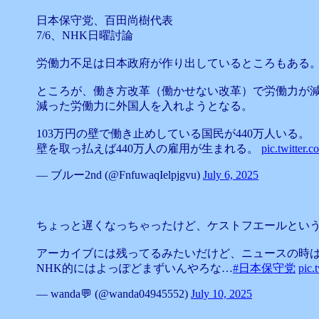
日本保守党、百田尚樹代表
7/6、NHK日曜討論
労働力不足は日本政府が作り出しているところもある
ところが、働き方改革（働かせない改革）で労働力が
減った労働力に外国人を入れようとなる。
103万円の壁で働き止めしている国民が440万人いる。
壁を取っ払えば440万人の雇用が生まれる。
pic.twitte
— ブルー2nd (@FnfuwaqIelpjgvu)
July 6, 2025
ちょっと遅くなっちゃったけど、ケストフエールという事
アーカイブには残ってるみたいだけど、ニュースの時は
NHK的にはよっぽどまずいんやろな…
#日本保守党
pic.
— wanda💬 (@wanda04945552)
July 10, 2025