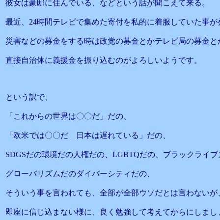
彼女は豪邸に住んでいる、などという話が聞こえて来る。
最近、24時間テレビで集めた寄付を私的に着服していた事が
災害などの募金をする時は政党の募金とかテレビ局の募金と
直接自治体に義援金を振り込むのがよろしいようです。
という訳で、
「これからの世界は〇〇だ」だの、
「欧米では〇〇だ 日本は遅れている」だの、
SDGSだの環境だの人権だの、LGBTQだの、ブラックライ
グローバリズムだのダイバーシティだの、
そういう事を言われても、全部が全部ウソだとは言わないが
即座に信じ込まない様に、良く勉強して考えてからにしまし