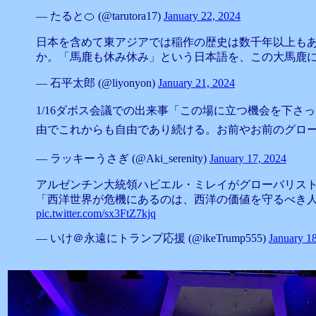
— たると🍊 (@tarutora17)
January 22, 2024
日本を含めて東アジアでは稲作の歴史は数千年以上も
か。「馬鹿も休み休み」という日本語を、この大馬鹿に
— 石平太郎 (@liyonyon)
January 21, 2024
1/16ダボス会議での出来事「この場に立つ機会を下さった世
由でこれからも自由であり続ける。お前やお前のグローバリストの
— ラッキーうさぎ (@Aki_serenity)
January 17, 2024
アルゼンチン大統領ハビエル・ミレイがグローバリス
「西洋世界が危機にあるのは、西洋の価値を守るべき
pic.twitter.com/sx3FtZ7kjq
— いけ＠永遠にトランプ応援 (@ikeTrump555)
January 1