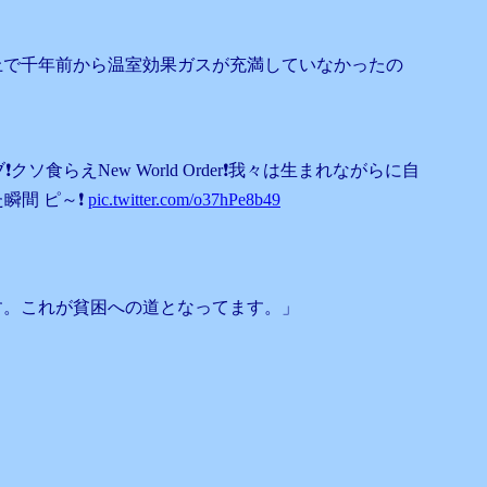
上で千年前から温室効果ガスが充満していなかったの
えNew World Order❗️我々は生まれながらに自
瞬間 ピ～❗️
pic.twitter.com/o37hPe8b49
す。これが貧困への道となってます。」