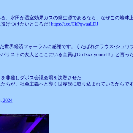
ある。水田が温室効果ガスの発生源であるなら、なぜこの地球
投げつけたいところだ!
https://t.co/CkPqwaaLDJ
界経済フォーラムに感謝です。くたばれクラウス•シュワブ❗️クソ食ら
友人とここにいる全員はGo fxxx yourself!」と言った
トを非難しダボス会議会場を沈黙させた！
人たちが、社会主義へと導く世界観に取り込まれているからで
8, 2024