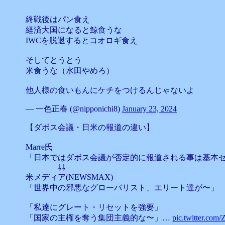
終戦後はパン食え
経済大国になると鯨食うな
IWCを脱退するとコオロギ食え
そしてとうとう
米食うな（水田やめろ）
他人様の食いもんにケチをつけるんじゃないよ
— 一色正春 (@nipponichi8)
January 23, 2024
【ダボス会議・日米の報道の違い】
Marre氏
「日本ではダボス会議が否定的に報道される事は基本
⇩⇩
米メディア(NEWSMAX)
「世界中の邪悪なグローバリスト、エリート達が〜」
「私達にグレート・リセットを強要」
「国家の主権を奪う集団主義的な〜」…
pic.twitter.c