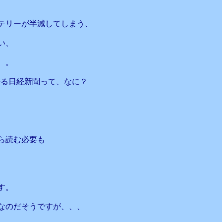
テリーが半減してしまう、
い、
、。
来る日経新聞って、なに？
ら読む必要も
す。
なのだそうですが、、、