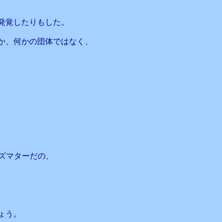
発覚したりもした。
か、何かの団体ではなく、
ブズマターだの、
、
ょう。