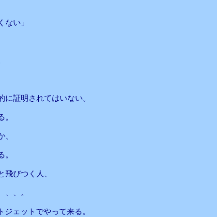
くない」
。
。
的に証明されてはいない。
る。
か、
る。
と飛びつく人、
、、、。
トジェットでやって来る。