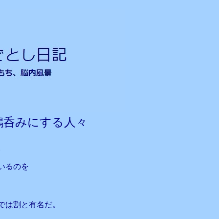
鵜呑みにする人々
。
いるのを
では割と有名だ。