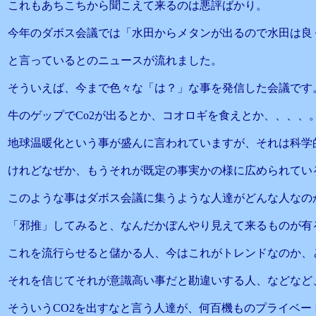
これもあちこちから聞こえて来るのは悪評ばかり。
今年のダボス会議では「水田からメタンが出るので水田は良
と言っているとのニュースが流れました。
そういえば、今まで色々な「は？」な事を発信した会議です
牛のゲップでCo2が出るとか、コオロギを食えとか、、、、
地球温暖化という事が盛んに言われていますが、それは科学
けれどなぜか、もうそれが既定の事実かの様に広められてい
このような事はダボス会議に集うような人達がどんな人なの
「邪推」してみると、なんだかぼんやり見えて来るものが有
これを流行らせると儲かる人、今はこれがトレンドなのか、
それを信じてそれが意識高い事だと勘違いする人、などなど
そういうCO2を出すなと言う人達が、何百機ものプライベー