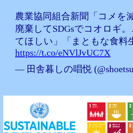
農業協同組合新聞「コメを
廃棄してSDGsでコオロギ
てほしい」「まともな食料
https://t.co/eNVlJvUC7X
— 田舎暮しの唱悦 (@shoetsus