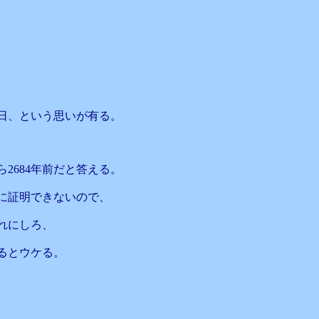
日、という思いが有る。
2684年前だと答える。
的に証明できないので、
れにしろ、
るとウケる。