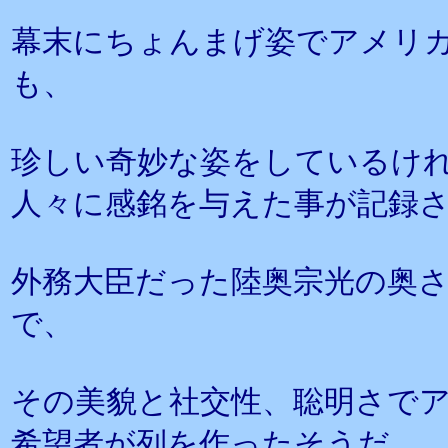
幕末にちょんまげ姿でアメリ
も、
珍しい奇妙な姿をしているけ
人々に感銘を与えた事が記録
外務大臣だった陸奥宗光の奥
で、
その美貌と社交性、聡明さで
希望者が列を作ったそうだ。