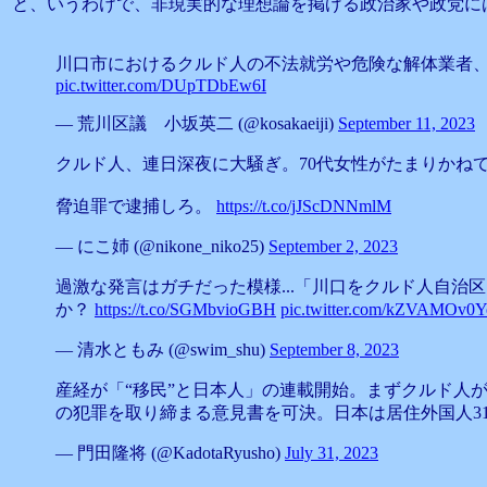
と、いうわけで、非現実的な理想論を掲げる政治家や政党に
川口市におけるクルド人の不法就労や危険な解体業者
pic.twitter.com/DUpTDbEw6I
— 荒川区議 小坂英二 (@kosakaeiji)
September 11, 2023
クルド人、連日深夜に大騒ぎ。70代女性がたまりかね
脅迫罪で逮捕しろ。
https://t.co/jJScDNNmlM
— にこ姉 (@nikone_niko25)
September 2, 2023
過激な発言はガチだった模様...「川口をクルド人自
か？
https://t.co/SGMbvioGBH
pic.twitter.com/kZVAMOv0Y
— 清水ともみ (@swim_shu)
September 8, 2023
産経が「“移民”と日本人」の連載開始。まずクルド人
の犯罪を取り締まる意見書を可決。日本は居住外国人3
— 門田隆将 (@KadotaRyusho)
July 31, 2023