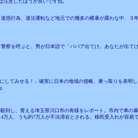
は注意したほうが良いですね。
、迷惑行為、違法運転など地元での幾多の横暴が露わな中、３
て警察を呼ぶと、男が日本語で「ババア出てけ。あなたが出て
治区にしてみせる！」確実に日本の地域の侵略、乗っ取りを表明
o
が殺到し、脅える埼玉県川口市の有様をレポート。市内で車の
14万人、うち約7万人が不法滞在とされる。移民受入れが容易