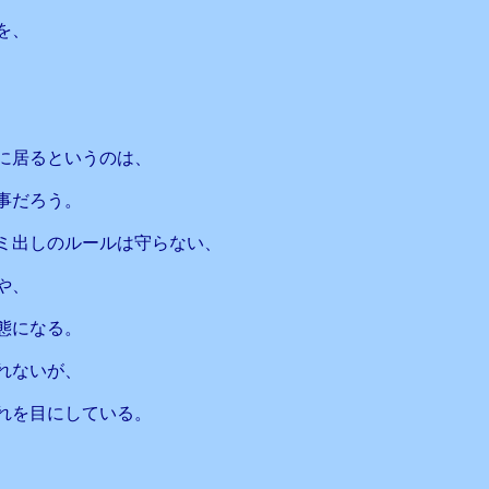
を、
に居るというのは、
事だろう。
ミ出しのルールは守らない、
や、
態になる。
れないが、
れを目にしている。
、