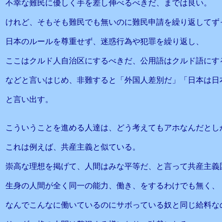
不幸な難民に優しく手を差し伸べるべきだ、までは良い。
けれど、そもそも難民でも無いのに難民申請を繰り返してず
日本のルールを尊重せず、迷惑行為や犯罪を繰り返し、
ここはクルド人自治区にするべきだ、公用語はクルド語にす
などと言いはじめ、非難すると「外国人差別だ」「日本は日
と言い出す。
こういうことを進める人達は、どう考えてもアホなんだとし
これは例えば、共産主義と似ている。
崇高な理想を掲げて、人間はみな平等だ、と言って共産主義
生身の人間が全く同一の能力、働き、をするわけでも無く、
なんでこんなに働いているのにサボっている奴と同じ給料な