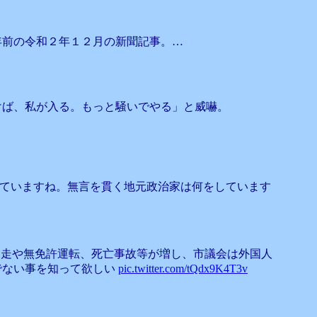
年前の令和２年１２月の新聞記事。…
けば、私が入る。もっと騒いでやる」と威嚇。
していますね。無言を貫く地元政治家は何をしています
暴走や無免許運転、死亡事故等が増し、市議会は外国人
でない事を知って欲しい
pic.twitter.com/tQdx9K4T3v