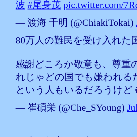
波
#尾身茂
pic.twitter.com/
— 渡海 千明 (@ChiakiTokai)
80万人の難民を受け入れた
感謝どころか敬意も、尊重
れじゃどの国でも嫌われる
という人もいるだろうけど
— 崔碩栄 (@Che_SYoung)
Ju