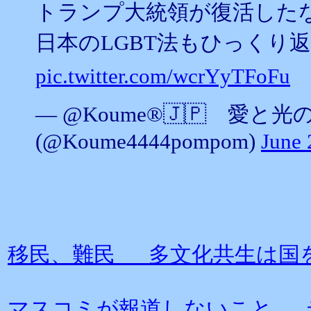
トランプ大統領が復活した
日本のLGBT法もひっくり返る
pic.twitter.com/wcrYyTFoFu
— @Koume®🇯🇵 愛と光
(@Koume4444pompom)
June 
移民、難民 多文化共生は国
マスコミが報道しないこと 