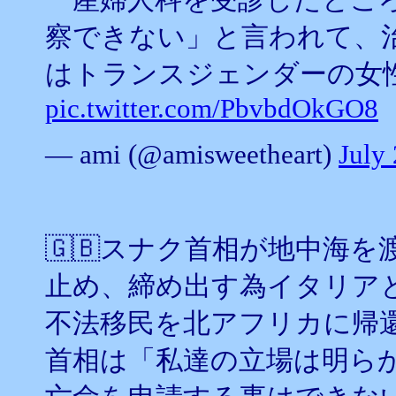
察できない」と言われて、
はトランスジェンダーの女
pic.twitter.com/PbvbdOkGO8
— ami (@amisweetheart)
July
🇬🇧スナク首相が地中海
止め、締め出す為イタリア
不法移民を北アフリカに帰
首相は「私達の立場は明ら