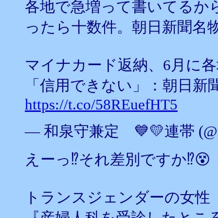
各地で急増って書いてるから
ったら十数件。朝日新聞名
マイナカード返納、6月に
「信用できない」：朝日新
https://t.co/58REuefHT5
— 和泉守兼定 💙💛連帯 (@net
えーっ⁉️それ差別ですか⁉️😵
トランスジェンダーの女性
『産婦人科を受診したとこ