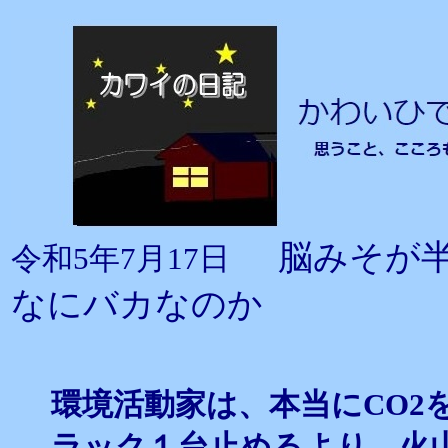
脳みそが
令和5年7月17日
なにバカなのか
環境活動家は、本当にCO2
ラック１台止めるより、火山