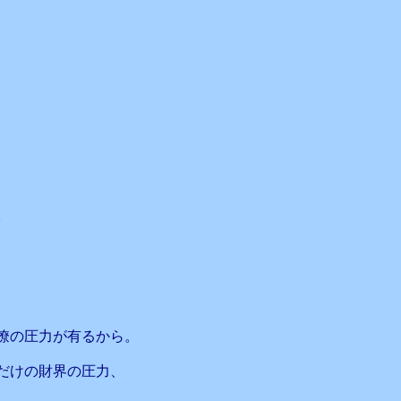
。
僚の圧力が有るから。
だけの財界の圧力、