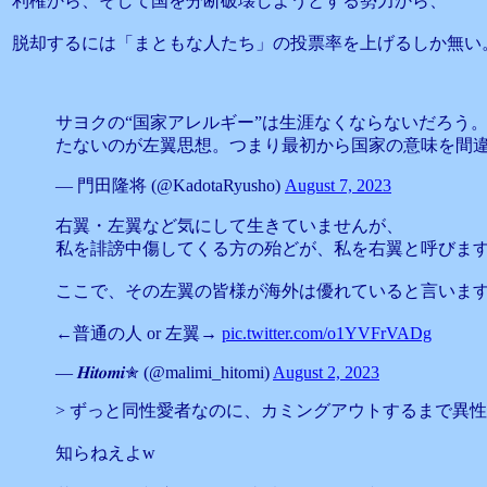
利権から、そして国を分断破壊しようとする勢力から、
脱却するには「まともな人たち」の投票率を上げるしか無い
サヨクの“国家アレルギー”は生涯なくならないだろう
たないのが左翼思想。つまり最初から国家の意味を間違
— 門田隆将 (@KadotaRyusho)
August 7, 2023
右翼・左翼など気にして生きていませんが、
私を誹謗中傷してくる方の殆どが、私を右翼と呼びま
ここで、その左翼の皆様が海外は優れていると言いま
←普通の人 or 左翼→
pic.twitter.com/o1YVFrVADg
— 𝑯𝒊𝒕𝒐𝒎𝒊✮ (@malimi_hitomi)
August 2, 2023
> ずっと同性愛者なのに、カミングアウトするまで異
知らねえよw