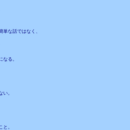
。
簡単な話ではなく、
。
になる。
ない。
こと。