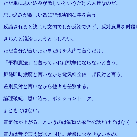
ただ単に思い込みが激しいというだけの人達なのだ。
思い込みが激しい為に非現実的な事を言う。
反論されると決まり文句でしか反論できず、反対意見を封殺
きちんと議論しようともしない。
ただ自分が言いたい事だけを大声で言うだけ。
「平和憲法」と言っていれば戦争にならないと言う。
原発即時撤廃と言いながら電気料金値上げ反対と言う。
差別反対と言いながら他者を差別する。
論理破綻、思い込み、ポジショントーク、
まともではない。
電気代が上がる、というのは家庭の家計の話だけではなく、
電力は昔で言えば水と同じ。産業に欠かせないもの。