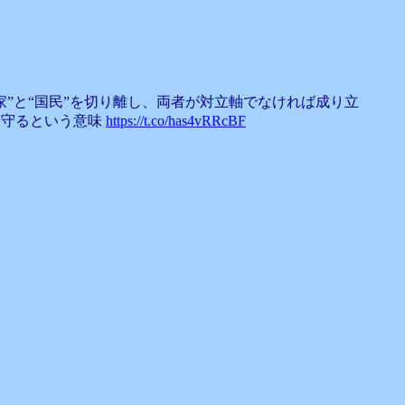
”と“国民”を切り離し、両者が対立軸でなければ成り立
を守るという意味
https://t.co/has4vRRcBF