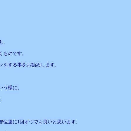
も、
くものです。
レをする事をお勧めします。
いう様に。
す。
部位週に1回ずつでも良いと思います。