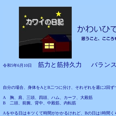
筋力と筋持久力 バラン
令和5年6月10日
自分の場合、身体をAとB二つに分け、それぞれを週に2回ず
A 胸、肩、三頭、四頭、ハム、カーフ、大殿筋
B 二頭、前腕、背中、中殿筋、内転筋
Aをやる日はキツくて時間がかかるけれど、Bの日は1時間く