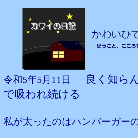
良く知ら
令和5年5月11日
で吸われ続ける
私が太ったのはハンバーガー