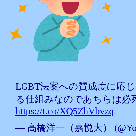
LGBT法案への賛成度に応
る仕組みなのであちらは必
https://t.co/XQ5ZhVbvzq
— 高橋洋一（嘉悦大） (@Yoichi