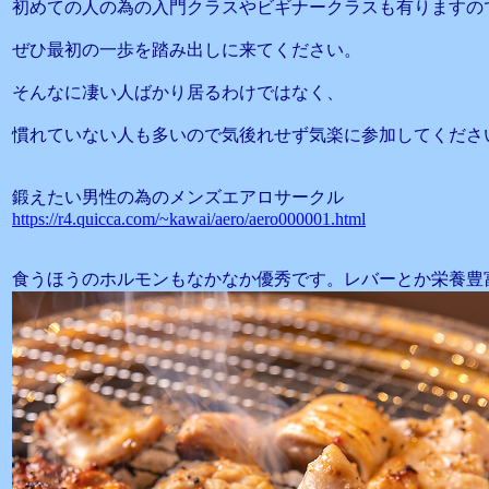
初めての人の為の入門クラスやビギナークラスも有りますの
ぜひ最初の一歩を踏み出しに来てください。
そんなに凄い人ばかり居るわけではなく、
慣れていない人も多いので気後れせず気楽に参加してくださ
鍛えたい男性の為のメンズエアロサークル
https://r4.quicca.com/~kawai/aero/aero000001.html
食うほうのホルモンもなかなか優秀です。レバーとか栄養豊