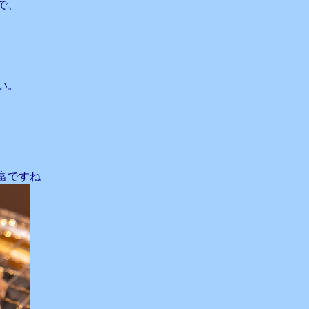
で、
い。
富ですね