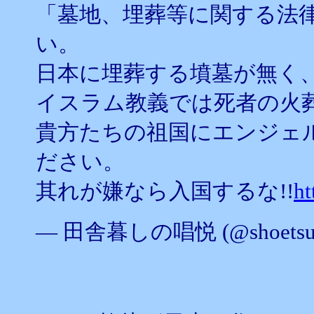
「墓地、埋葬等に関する法
い。
日本に埋葬する墳墓が無く
イスラム教義では死者の火
貴方たちの祖国にエンジェ
ださい。
其れが嫌なら入国するな!!
ht
— 田舎暮しの唱悦 (@shoetsus