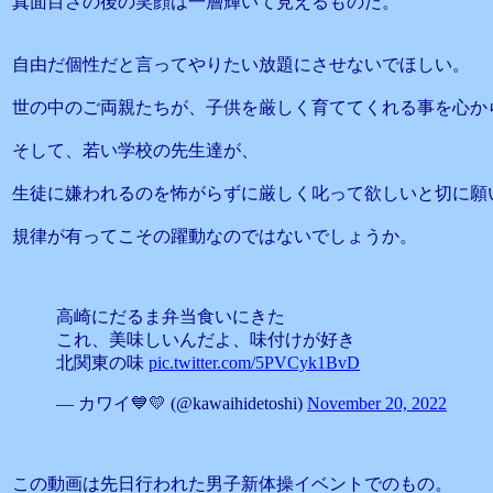
真面目さの後の笑顔は一層輝いて見えるものだ。
自由だ個性だと言ってやりたい放題にさせないでほしい。
世の中のご両親たちが、子供を厳しく育ててくれる事を心か
そして、若い学校の先生達が、
生徒に嫌われるのを怖がらずに厳しく叱って欲しいと切に願
規律が有ってこその躍動なのではないでしょうか。
高崎にだるま弁当食いにきた
これ、美味しいんだよ、味付けが好き
北関東の味
pic.twitter.com/5PVCyk1BvD
— カワイ💙💛 (@kawaihidetoshi)
November 20, 2022
この動画は先日行われた男子新体操イベントでのもの。