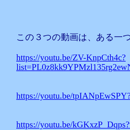
この３つの動画は、ある一
https://youtu.be/ZV-KnpCth4c?
list=PL0z8kk9YPMzl135rg2e
https://youtu.be/tpIANpEwSPY
https://youtu.be/kGKxzP_Dqps?