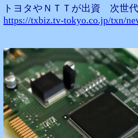
トヨタやＮＴＴが出資 次世
https://txbiz.tv-tokyo.co.jp/txn/