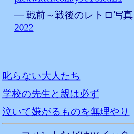
— 戦前～戦後のレトロ写真 (@ol
2022
叱らない大人たち
学校の先生と親は必ず
泣いて嫌がるものを無理やり