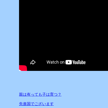
親は有っても子は育つ？
先進国でございます