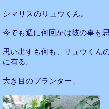
シマリスのリュウくん。
今でも週に何回かは彼の事を
思い出すも何も、リュウくん
に有る。
大き目のプランター。